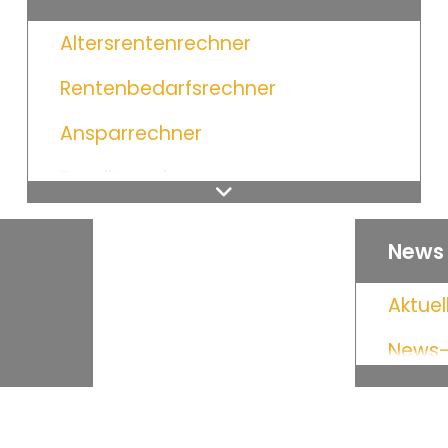
Altersrentenrechner
Rentenbedarfsrechner
Ansparrechner
Renditerechner
Zinsrechner
News
Aktue
News-