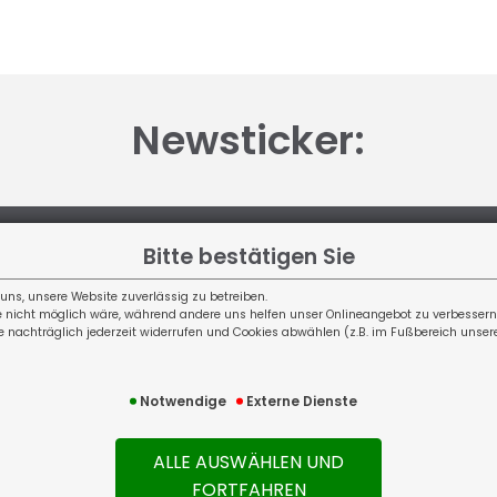
Newsticker:
Bitte bestätigen Sie
 uns, unsere Website zuverlässig zu betreiben.
Bürozeiten
e nicht möglich wäre, während andere uns helfen unser Onlineangebot zu verbessern u
e nachträglich jederzeit widerrufen und Cookies abwählen (z.B. im Fußbereich unsere
Notwendige
Externe Dienste
Wir sind erreichbar von Montag bis Freitag:
Persönlich:
08.00
-
12.00
&
13.00
-
17.00
Uhr
ALLE AUSWÄHLEN UND
Telefonisch:
09.00
-
12.00
&
14.00
-
17.00
Uhr
FORTFAHREN